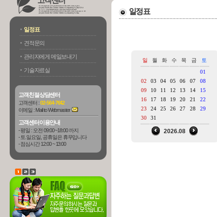
고객센터
일정표
일정표
견적문의
관리자에게 메일보내기
일
월
화
수
목
금
토
기술자료실
01
02
03
04
05
06
07
08
09
10
11
12
13
14
15
고객친절상담센터
16
17
18
19
20
21
22
고객센터 :
02-564-7642
23
24
25
26
27
28
29
이메일 :
Mail to Webmaster
30
31
고객센터이용안내
- 평일 : 오전 09:00 ~18:00 까지
2026.08
- 토.일요일, 공휴일은 휴무입니다
- 점심시간 12:00 ~ 13:00