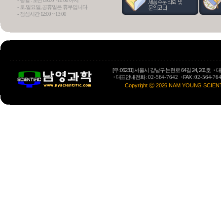
- 평일 : 오전 09:00 ~18:00 까지
- 토.일요일, 공휴일은 휴무입니다
- 점심시간 12:00 ~ 13:00
Osmome
Preparative LC
[우: 06231] 서울시 강남구 논현로 64길 24, 201호
·
대
·
대표안내전화 :
·
FAX :
02-564-7642
02-564-76
Copyright ⓒ 2026 NAM YOUNG SCIENTIFI