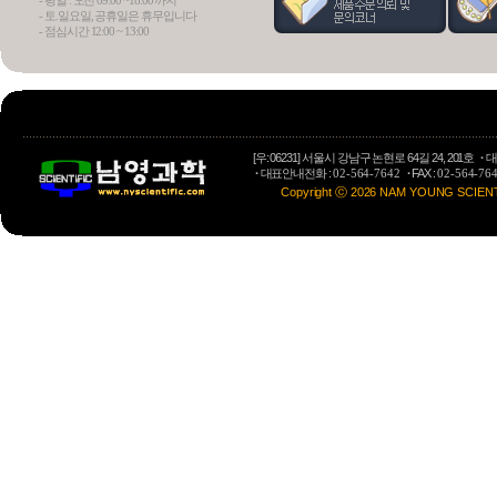
- 평일 : 오전 09:00 ~18:00 까지
- 토.일요일, 공휴일은 휴무입니다
- 점심시간 12:00 ~ 13:00
Osmome
Preparative LC
[우: 06231] 서울시 강남구 논현로 64길 24, 201호
·
대
·
대표안내전화 :
·
FAX :
02-564-7642
02-564-76
Copyright ⓒ 2026 NAM YOUNG SCIENTIFI