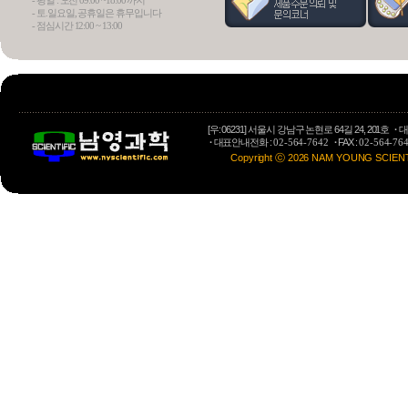
- 평일 : 오전 09:00 ~18:00 까지
- 토.일요일, 공휴일은 휴무입니다
- 점심시간 12:00 ~ 13:00
Osmome
Preparative LC
[우: 06231] 서울시 강남구 논현로 64길 24, 201호
·
대
·
대표안내전화 :
·
FAX :
02-564-7642
02-564-76
Copyright ⓒ 2026 NAM YOUNG SCIENTIFI