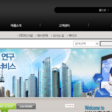
홈으로
제품소개
고객센터
CEO인사말
회사연혁
오시는 길
북마크
검색선택
SMB (Simulated Moving
P
Osmometer K-7400 (삼투
Preparative LC
Bed..
압..