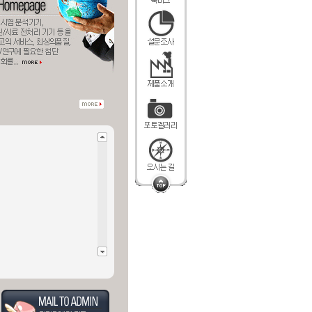
다이옥신/시료 정제 장비
(..