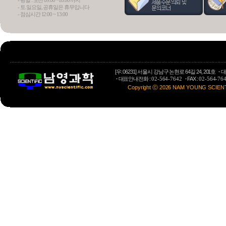
- 평일 : 오전 09:00 ~18:00 까지
- 토.일요일, 공휴일은 휴무입니다
- 점심시간 12:00 ~ 13:00
Osmome
Preparative LC
[우: 06231] 서울시 강남구 논현로 64길 24, 201호
·
대
·
대표안내전화 :
·
FAX :
02-564-7642
02-564-76
Copyright ⓒ 2026 NAM YOUNG SCIENTIFI